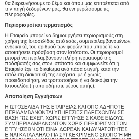
θα διερευνήσουμε το θέμα και όπου μας επιτρέπεται από
την πηγή δεδομένων μας, θα ενημερώσουμε τις
πληροφορίες.
Περιορισμοί και τερματισμός
Η Εταιρεία μπορεί να δημιουργήσει περιορισμούς στη
χρήση της Ιστοσελίδας από εσάς, συμπεριλαμβανομένων,
ενδεικτικά, του αριθμού των φορών που μπορείτε να
αποκτήσετε πρόσβαση στον Ιστότοπο. Οι περιορισμοί
μπορεί να περιλαμβάνουν πλήρη τερματισμό της
πρόσβασής σας στον Ιστότοπο και συμφωνείτε ότι η
Εταιρεία έχει το δικαίωμα ανά πάσα στιγμή, κατά την
απόλυτη διακριτική της ευχέρεια, με ή χωρίς
προειδοποίηση, να τροποποιήσει ή να διακόψει την
Ιστοσελίδα (ή οποιοδήποτε μέρος αυτής).
Αποποίηση Εγγυήσεων
Η ΙΣΤΟΣΕΛΙΔΑ ΤΗΣ ΕΤΑΙΡΕΙΑΣ ΚΑΙ ΟΠΟΙΑΔΗΠΟΤΕ
ΠΕΡΙΛΑΜΒΑΝΟΝΤΑΙ ΥΠΗΡΕΣΙΕΣ ΠΑΡΕΧΟΝΤΑΙ ΣΕ
ΒΑΣΗ "ΩΣ ΕΧΕΙ", ΧΩΡΙΣ ΕΓΓΥΗΣΕΙΣ ΚΑΘΕ ΕΙΔΟΥΣ,
ΣΥΜΠΕΡΙΛΑΜΒΑΝΟΝΤΩΝ ΧΩΡΙΣ ΠΕΡΙΟΡΙΣΜΟ ΤΩΝ
ΕΓΓΥΗΣΕΩΝ ΟΤΙ ΕΙΝΑΙ ΔΩΡΕΑΝ ΚΑΙ ΔΥΝΑΤΟΤΗΤΕΣ
ΕΙΝΑΙ ΚΑΤΑΛΛΗΛΟ ΓΙΑ ΣΥΓΚΕΚΡΙΜΕΝΟ ΣΚΟΠΟ Ή ΜΗ