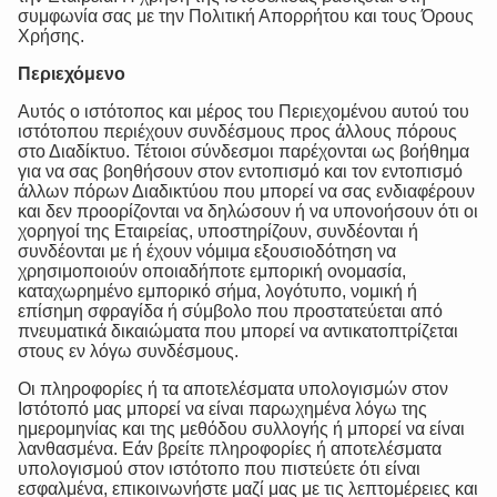
συμφωνία σας με την Πολιτική Απορρήτου και τους Όρους
Χρήσης.
Περιεχόμενο
Αυτός ο ιστότοπος και μέρος του Περιεχομένου αυτού του
ιστότοπου περιέχουν συνδέσμους προς άλλους πόρους
στο Διαδίκτυο. Τέτοιοι σύνδεσμοι παρέχονται ως βοήθημα
για να σας βοηθήσουν στον εντοπισμό και τον εντοπισμό
άλλων πόρων Διαδικτύου που μπορεί να σας ενδιαφέρουν
και δεν προορίζονται να δηλώσουν ή να υπονοήσουν ότι οι
χορηγοί της Εταιρείας, υποστηρίζουν, συνδέονται ή
συνδέονται με ή έχουν νόμιμα εξουσιοδότηση να
χρησιμοποιούν οποιαδήποτε εμπορική ονομασία,
καταχωρημένο εμπορικό σήμα, λογότυπο, νομική ή
επίσημη σφραγίδα ή σύμβολο που προστατεύεται από
πνευματικά δικαιώματα που μπορεί να αντικατοπτρίζεται
στους εν λόγω συνδέσμους.
Οι πληροφορίες ή τα αποτελέσματα υπολογισμών στον
Ιστότοπό μας μπορεί να είναι παρωχημένα λόγω της
ημερομηνίας και της μεθόδου συλλογής ή μπορεί να είναι
λανθασμένα. Εάν βρείτε πληροφορίες ή αποτελέσματα
υπολογισμού στον ιστότοπο που πιστεύετε ότι είναι
εσφαλμένα, επικοινωνήστε μαζί μας με τις λεπτομέρειες και