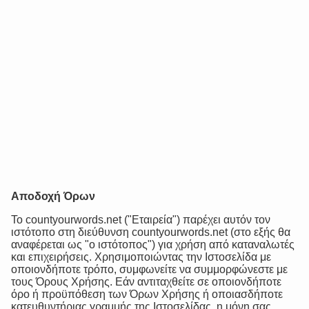
Αποδοχή Όρων
Το countyourwords.net ("Εταιρεία") παρέχει αυτόν τον
ιστότοπο στη διεύθυνση countyourwords.net (στο εξής θα
αναφέρεται ως "ο ιστότοπος") για χρήση από καταναλωτές
και επιχειρήσεις. Χρησιμοποιώντας την Ιστοσελίδα με
οποιονδήποτε τρόπο, συμφωνείτε να συμμορφώνεστε με
τους Όρους Χρήσης. Εάν αντιταχθείτε σε οποιονδήποτε
όρο ή προϋπόθεση των Όρων Χρήσης ή οποιασδήποτε
κατευθυντήριας γραμμής της Ιστοσελίδας, η μόνη σας