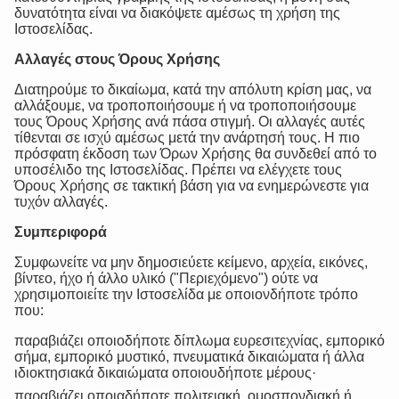
δυνατότητα είναι να διακόψετε αμέσως τη χρήση της
Ιστοσελίδας.
Αλλαγές στους Όρους Χρήσης
Διατηρούμε το δικαίωμα, κατά την απόλυτη κρίση μας, να
αλλάξουμε, να τροποποιήσουμε ή να τροποποιήσουμε
τους Όρους Χρήσης ανά πάσα στιγμή. Οι αλλαγές αυτές
τίθενται σε ισχύ αμέσως μετά την ανάρτησή τους. Η πιο
πρόσφατη έκδοση των Όρων Χρήσης θα συνδεθεί από το
υποσέλιδο της Ιστοσελίδας. Πρέπει να ελέγχετε τους
Όρους Χρήσης σε τακτική βάση για να ενημερώνεστε για
τυχόν αλλαγές.
Συμπεριφορά
Συμφωνείτε να μην δημοσιεύετε κείμενο, αρχεία, εικόνες,
βίντεο, ήχο ή άλλο υλικό ("Περιεχόμενο") ούτε να
χρησιμοποιείτε την Ιστοσελίδα με οποιονδήποτε τρόπο
που:
παραβιάζει οποιοδήποτε δίπλωμα ευρεσιτεχνίας, εμπορικό
σήμα, εμπορικό μυστικό, πνευματικά δικαιώματα ή άλλα
ιδιοκτησιακά δικαιώματα οποιουδήποτε μέρους·
παραβιάζει οποιαδήποτε πολιτειακή, ομοσπονδιακή ή