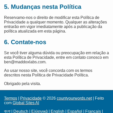
5. Mudanças nesta Política
Reservamo-nos o direito de modificar esta Política de
Privacidade a qualquer momento. Qualquer as alterações
entrarão em vigor imediatamente após a publicação da
política atualizada em esta página.
6. Contate-nos
Se você tiver alguma dúvida ou preocupação em relação a
esta Política de Privacidade, entre em contato conosco em
ben@maddoxlabs.com.
Ao usar nosso site, você concorda com os termos
descritos nesta Política de Privacidade Política.
Obrigado pela visita.
Termos
|
Privacidade
© 2026
countyourwords.net
| Feito
com
Global Sites AI
বাংলা
|
Deutsch
|
Ελληνικά
|
English
|
Español
|
Français
|