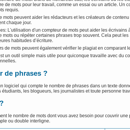
 de mots pour leur travail, comme un essai ou un article. Un c
ts requis.
e mots peuvent aider les rédacteurs et les créateurs de contenu à
ent chaque jour.
: L'utilisation d'un compteur de mots peut aider les écrivains 
 de mots ou répéter certaines phrases trop souvent. Cela peut le
eures habitudes d’écriture.
rs de mots peuvent également vérifier le plagiat en comparant le 
 un outil simple mais utile pour quiconque travaille avec du co
nnelles.
r de phrases ?
un logiciel qui compte le nombre de phrases dans un texte don
 étudiants, les blogueurs, les journalistes et toute personne trav
 ?
ent le nombre de mots dont vous avez besoin pour couvrir un
mple ou double interligne.