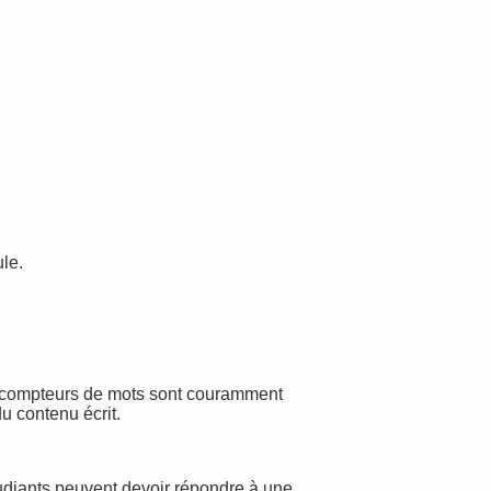
le.
es compteurs de mots sont couramment
du contenu écrit.
diants peuvent devoir répondre à une