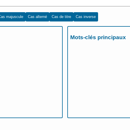
Cas majuscule
Cas alterné
Cas de titre
Cas inverse
Mots-clés principaux