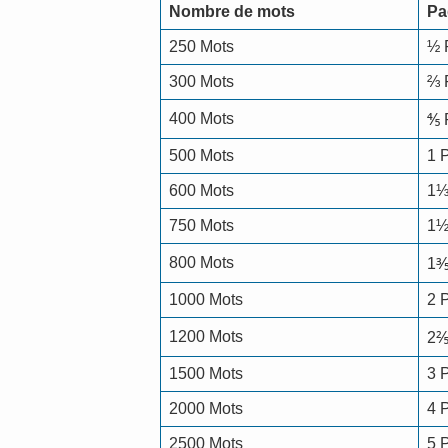
Nombre de mots
Pa
250 Mots
½ 
300 Mots
⅔ 
400 Mots
⅘ 
500 Mots
1 
600 Mots
1⅓
750 Mots
1½
800 Mots
1⅗
1000 Mots
2 
1200 Mots
2⅖
1500 Mots
3 
2000 Mots
4 
2500 Mots
5 